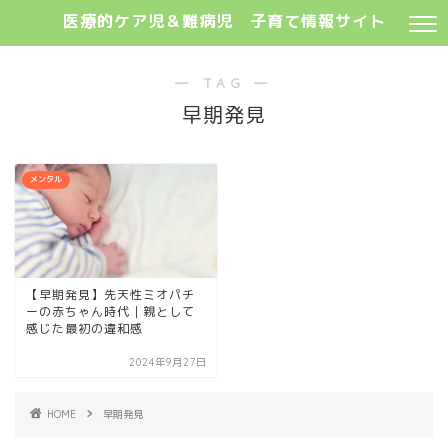
医療的ケア児＆難病児 子育て情報サイト
― TAG ―
早期発見
メンタル
【早期発見】先天性ミオパチ
ーの赤ちゃん時代｜親として
感じた最初の違和感
2024年9月27日
HOME
早期発見